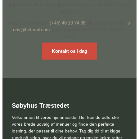
kontakte os til en uforpligtende snak og eventuelt et tilbud på
opgaven.
Ring til os på telefon
(+45) 40 18 74 98
eller send en mail til
s-
oby@hotmail.com
. Vi besvarer din henvendelse hurtigst
muligt.
Kontakt os i dag
Søbyhus Træstedet
Velkommen til vores hjemmeside! Her kan du udforske
vores brede udvalg af menuer og finde den perfekte
løsning, der passer til dine behov. Tag dig tid til at kigge
rundt på siden, hvor du vil opdage en række lækre retter