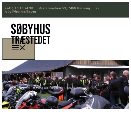
(+45) 40 18 74 98
Vestermarken 59, 7400 Herning
s-
oby@hotmail.com
MC og veteranbil træf
(+45) 40 18 74 98
s-oby@hotmail.com