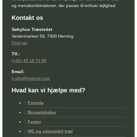
og menukombinationer, der passer til enhver lejlighed.
Kontakt os
Søbyhus Træstedet
Vestermarken 59, 7400 Herning
Find vej
Tlf.:
(+45) 40 18 74 98
Email:
s-oby@hotmail.com
Hvad kan vi hjælpe med?
Forside
Busselskaber
Fester
MC og veteranbil træf