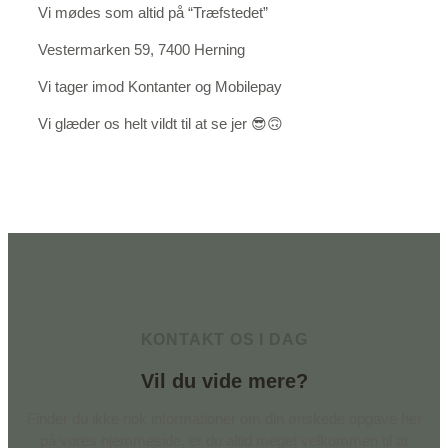
Vi mødes som altid på “Træfstedet”
Vestermarken 59, 7400 Herning
Vi tager imod Kontanter og Mobilepay
Vi glæder os helt vildt til at se jer 😎🙃
KONTAKT OS I DAG
Vil du vide mere?
Finder du ikke nok informationer om din ønskede opgave her
på vores hjemmeside, er du altid meget velkommen til at