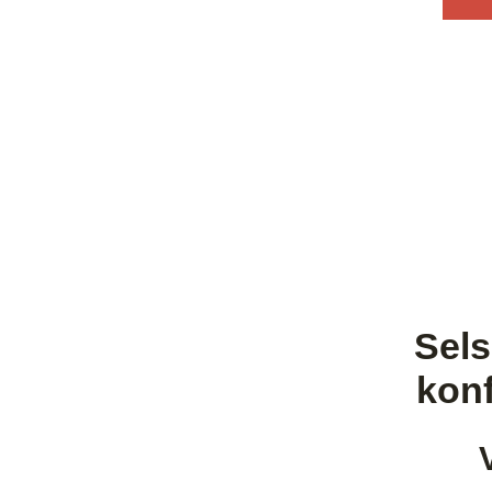
Sels
konf