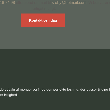
 18 74 98
eller send en mail til
s-oby@hotmail.com
. Vi besvarer
hurtigst muligt.
Kontakt os i dag
udvalg af menuer og finde den perfekte løsning, der passer til dine beh
r lejlighed.