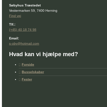
Søbyhus Træstedet
Vestermarken 59, 7400 Herning
Find vej
Tlf.:
(+45) 40 18 74 98
Email:
s-oby@hotmail.com
Hvad kan vi hjælpe med?
Forside
Busselskaber
Fester