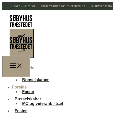
(+45) 40 18 74 98
Vestermarken 59, 7400 Herning
s-oby@hotmai
Forside
Busselskaber
Forside
Fester
Busselskaber
MC og veteranbil træf
Fester