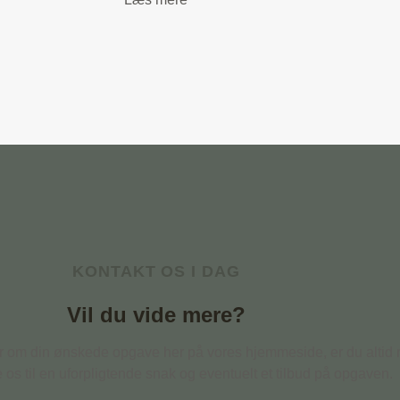
KONTAKT OS I DAG
Vil du vide mere?
er om din ønskede opgave her på vores hjemmeside, er du alti
te os til en uforpligtende snak og eventuelt et tilbud på opgaven.